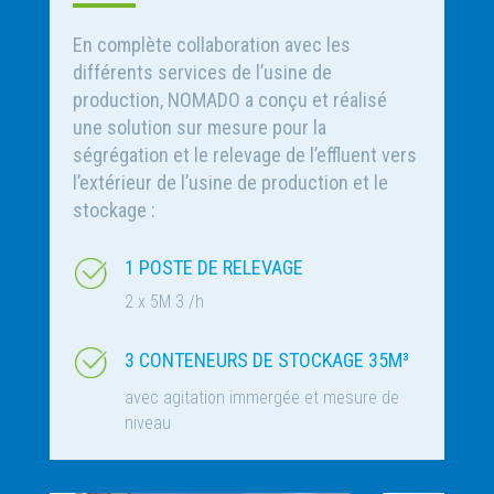
En complète collaboration avec les
différents services de l’usine de
production, NOMADO a conçu et réalisé
une solution sur mesure pour la
ségrégation et le relevage de l’effluent vers
l’extérieur de l’usine de production et le
stockage :
1 POSTE DE RELEVAGE
2 x 5M 3 /h
3 CONTENEURS DE STOCKAGE 35M³
avec agitation immergée et mesure de
niveau