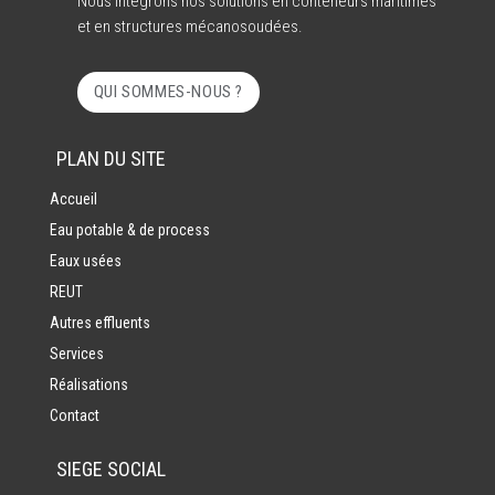
Nous intégrons nos solutions en conteneurs maritimes
et en structures mécanosoudées.
QUI SOMMES-NOUS ?
PLAN DU SITE
Accueil
Eau potable & de process
Eaux usées
REUT
Autres effluents
Services
Réalisations
Contact
SIEGE SOCIAL