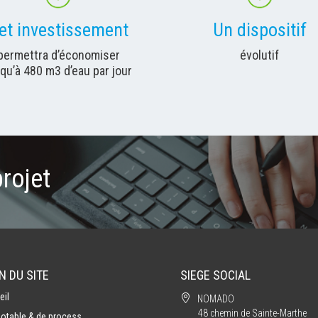
et investissement
Un dispositif
permettra d’économiser
évolutif
qu’à 480 m3 d’eau par jour
projet
N DU SITE
SIEGE SOCIAL
eil

NOMADO
48 chemin de Sainte-Marthe
potable & de process