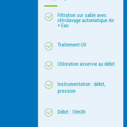
Filtration sur sable avec
rétrolavage automatique Air
+ Eau
Traitement UV
Chloration asservie au débit
Instrumentation : débit,
pression
Débit : 10m3h