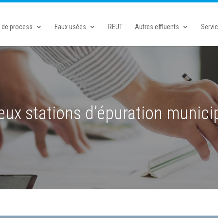
& de process
Eaux usées
REUT
Autres effluents
Servi
eux stations d’épuration munici