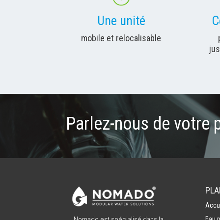
Une unité
C
mobile et relocalisable
jus
Parlez-nous de votre 
PLA
Accu
Nomado est spécialisé dans la
Eau 